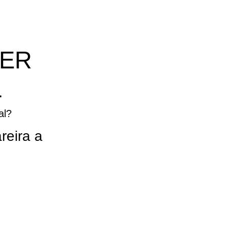
HER
L
al?
reira a