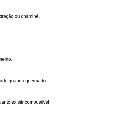
extração ou chaminé.
mento.
saúde quando queimado.
anto existir combustível