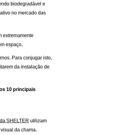
endo biodegradável e
rativo no mercado das
ém extremamente
um espaço.
os. Para conjugar isto,
tarem da instalação de
s 10 principais
s da SHELTER
utilizam
o visual da chama.