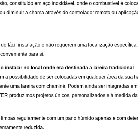
ito, constituído em aço inoxidável, onde o combustível é coloc
 ou diminuir a chama através do controlador remoto ou aplicação
e fácil instalação e não requerem uma localização específica. 
 conveniente para si.
o instalar no local onde era destinada a lareira tradicional
têm a possibilidade de ser colocadas em qualquer área da sua h
stente uma lareira com chaminé. Podem ainda ser integradas e
R produzimos projetos únicos, personalizados e à medida da
r limpas regularmente com um pano húmido apenas e com deterg
remamente reduzida.