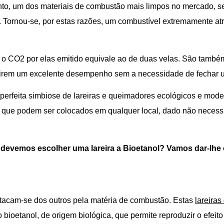
to, um dos materiais de combustão mais limpos no mercado, s
 Tornou-se, por estas razões, um combustível extremamente at
l, o CO2 por elas emitido equivale ao de duas velas. São tamb
guirem um excelente desempenho sem a necessidade de fechar 
feita simbiose de lareiras e queimadores ecológicos e modern
que podem ser colocados em qualquer local, dado não necessi
devemos escolher uma lareira a Bioetanol? Vamos dar-lhe o
acam-se dos outros pela matéria de combustão. Estas
lareira
 bioetanol, de origem biológica, que permite reproduzir o efeit