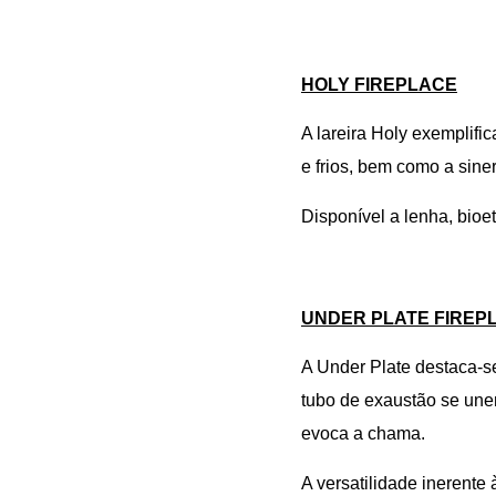
HOLY FIREPLACE
A lareira Holy exemplifi
e frios, bem como a sine
Disponível a lenha, bioe
UNDER PLATE FIREP
A Under Plate destaca-se
tubo de exaustão se une
evoca a chama.
A versatilidade inerent