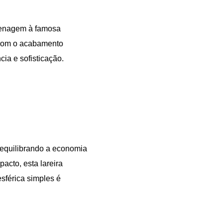
omenagem à famosa
 com o acabamento
ia e sofisticação.
 equilibrando a economia
cto, esta lareira
esférica simples é