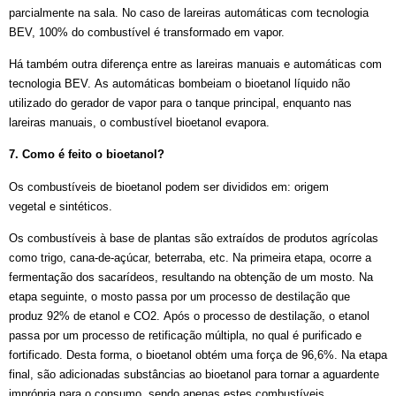
parcialmente na sala. No caso de lareiras automáticas com tecnologia
BEV, 100% do combustível é transformado em vapor.
Há também outra diferença entre as lareiras manuais e automáticas com
tecnologia BEV. As automáticas bombeiam o bioetanol líquido não
utilizado do gerador de vapor para o tanque principal, enquanto nas
lareiras manuais, o combustível bioetanol evapora.
7. Como é feito o bioetanol?
Os combustíveis de bioetanol podem ser divididos em: origem
vegetal e sintéticos.
Os combustíveis à base de plantas são extraídos de produtos agrícolas
como trigo, cana-de-açúcar, beterraba, etc. Na primeira etapa, ocorre a
fermentação dos sacarídeos, resultando na obtenção de um mosto. Na
etapa seguinte, o mosto passa por um processo de destilação que
produz 92% de etanol e CO2. Após o processo de destilação, o etanol
passa por um processo de retificação múltipla, no qual é purificado e
fortificado. Desta forma, o bioetanol obtém uma força de 96,6%. Na etapa
final, são adicionadas substâncias ao bioetanol para tornar a aguardente
imprópria para o consumo, sendo apenas estes combustíveis