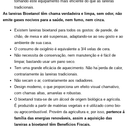
tornando este equipamento mais eficiente do que as lareiras
tradicionais.
As lareiras Bioetanol te
m chama verdadeira e limpa, sem odor, na
o
emite gases nocivos para a sau
de, nem fumo, nem cinza.
Existem lareiras bioetanol para todos os gostos: de parede, de
chão, de mesa e até suspensas, adaptando-se ao seu gosto e ao
ambiente de sua casa.
O consumo de oxigênio é equivalente a 3/4 velas de cera.
Não necessita de conservação, nem manutenção e é fácil de
limpar, bastando usar um pano seco.
Tem uma grande eficácia de aquecimento. Não ha ́perda de calor,
contrariamente às lareiras tradicionais.
Não secam o ar, contrariamente aos radiadores.
Design moderno, o que proporciona um efeito visual chamativo,
com chamas altas, amarelas e robustas.
O bioetanol trata-se de um álcool de origem biológica e agrícola.
É produzido a partir de matérias vegetais e é utilizado como bio-
ou agrocombustível. Provém da agricultura e, por isso,
pertence á
f
ami
lia das energias renova
veis, assim a aquisic
̧ã
o das
lareiras a bioetanol te
m Benefi
cios Fiscais.