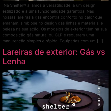
Na Shelter® aliamos a versatilidade, a um design
estilizado e a uma funcionalidade garantida. Nas
nossas lareiras a gás encontra conforto no calor que
emanam, simbiose no design das linhas e materiais, e
beleza na sua ação. Os modelos de exterior têm na sua
composição gás natural ou GLP e requerem uma
manutenção simples e rápida. Equipadas com um […]
Lareiras de exterior: Gás vs
Lenha