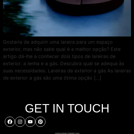
Gostaria de adquirir uma lareira para um espaço
exterior, mas não sabe qual é a melhor opção? Este
artigo dá-lhe a conhecer dois tipos de lareiras de
exterior: a lenha e a gás. Descubra qual se adequa às
suas necessidades. Lareiras de exterior a gás As lareiras
de exterior a gás são uma ótima opção […]
GET IN TOUCH
GERAL@SHELTERDER.COM