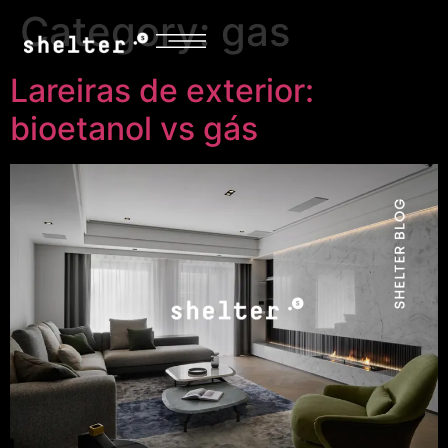
Category:
gas
Lareiras de exterior:
bioetanol vs gás