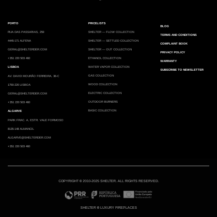
PORTO
PRICELISTS
BLOG
RUA DAS PASSARIAS, 259
SHELTER — FLOW COLLECTION
TERMS AND CONDITIONS
4445-171 ALFENA
SHELTER — SETTLED COLLECTION
COMPLAINT BOOK
GERAL@SHELTERDER.COM
SHELTER — OUT COLLECTION
PRIVACY POLICY
+351 220 503 460
ETHANOL COLLECTION
WARRANTY
LISBOA
WATER VAPOR COLLECTION
SUBSCRIBE TO NEWSLETTER
GAS COLLECTION
AV. DAVID MOURÃO FERREIRA, 36-C
WOOD COLLECTION
1750-220 LISBOA
ELECTRIC COLLECTION
GERAL@SHELTERDER.COM
OUTDOOR BURNERS
+351 220 503 460
BASIC COLLECTION
ALGARVE
PARK FRAC. A, ESTR. VALE FORMOSO
8135-148 ALMANCIL
ALGARVE@SHELTERDER.COM
+351 220 503 460
COPYRIGHT © 2010-2025 SHELTER. ALL RIGHTS RESERVED.
SHELTER ® LUXURY FIREPLACES